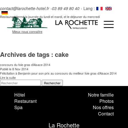
contact@larochette-hotel.fr
-
03 89 49 80 40
- Lang :
Restaurant fermé la journée du lundi et mardi, et le déjeuner du mercredi
Mieux nous connaître
Archives de tags : cake
concours du foie gras d’Alsace 2014
Publié le 8 Nov 2014
Félicitation à Benjamin pour son prix au concours du meilleur foie gras d’Alsace 2014
Lire la suite
Rechercher
Hôtel
Notre famille
Restaurant
Photos
Spa
Nos offres
Contact
La Rochette